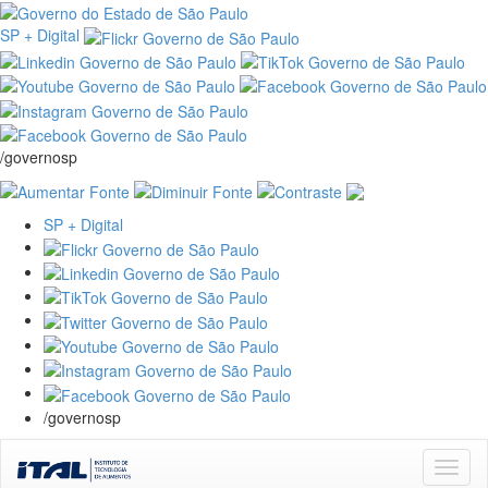
SP + Digital
/governosp
SP + Digital
/governosp
Skip
navigation