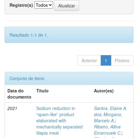
Registro(s)
Resultado 1-1 de 1.
Anterior
1
Póximo
Conjunto de itens:
Data do
Título
Autor(es)
documento
2021
Sodium reduction in
Santos, Elaine A.
“spam-like” product
dos
;
Morgano,
elaborated with
Marcelo A.
;
mechanically separated
Ribeiro, Alline
tilapia meat
Emannuele C.
;