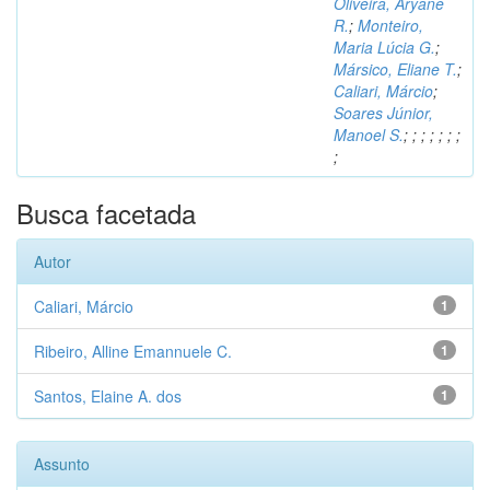
Oliveira, Aryane
R.
;
Monteiro,
Maria Lúcia G.
;
Mársico, Eliane T.
;
Caliari, Márcio
;
Soares Júnior,
Manoel S.
;
;
;
;
;
;
;
;
Busca facetada
Autor
Caliari, Márcio
1
Ribeiro, Alline Emannuele C.
1
Santos, Elaine A. dos
1
Assunto