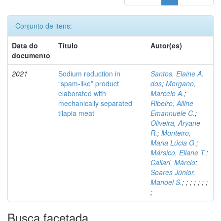
Conjunto de itens:
Data do
Título
Autor(es)
documento
2021
Sodium reduction in
Santos, Elaine A.
“spam-like” product
dos
;
Morgano,
elaborated with
Marcelo A.
;
mechanically separated
Ribeiro, Alline
tilapia meat
Emannuele C.
;
Oliveira, Aryane
R.
;
Monteiro,
Maria Lúcia G.
;
Mársico, Eliane T.
;
Caliari, Márcio
;
Soares Júnior,
Manoel S.
;
;
;
;
;
;
;
;
Busca facetada