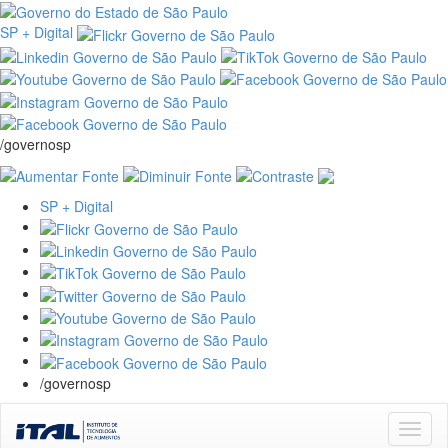
SP + Digital
/governosp
SP + Digital
/governosp
Skip
navigation