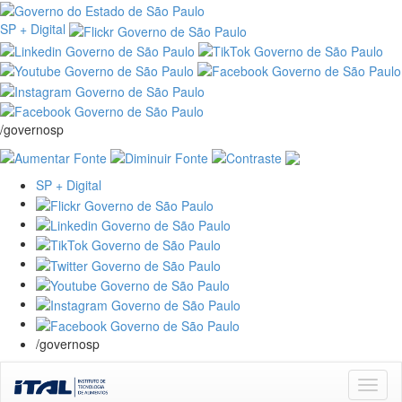
SP + Digital
/governosp
SP + Digital
/governosp
Skip
navigation