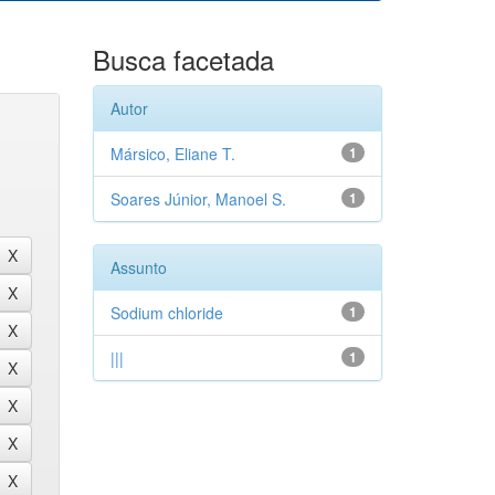
Busca facetada
Autor
Mársico, Eliane T.
1
Soares Júnior, Manoel S.
1
Assunto
Sodium chloride
1
|||
1