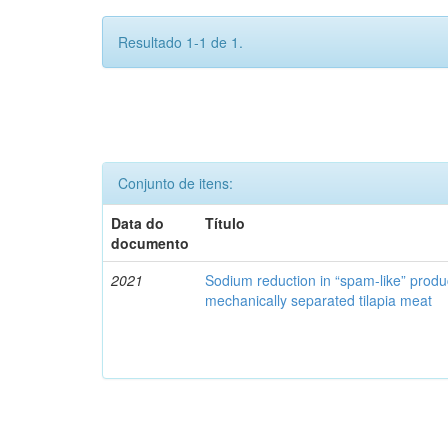
Resultado 1-1 de 1.
Conjunto de itens:
Data do
Título
documento
2021
Sodium reduction in “spam-like” produ
mechanically separated tilapia meat