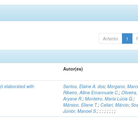
Anterior
1
Autor(es)
ct elaborated with
Santos, Elaine A. dos
;
Morgano, Marce
Ribeiro, Alline Emannuele C.
;
Oliveira,
Aryane R.
;
Monteiro, Maria Lúcia G.
;
Mársico, Eliane T.
;
Caliari, Márcio
;
Soa
Júnior, Manoel S.
;
;
;
;
;
;
;
;