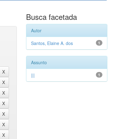
Busca facetada
Autor
Santos, Elaine A. dos
1
Assunto
|||
1