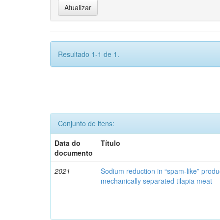
Resultado 1-1 de 1.
Conjunto de itens:
Data do
Título
documento
2021
Sodium reduction in “spam-like” produ
mechanically separated tilapia meat