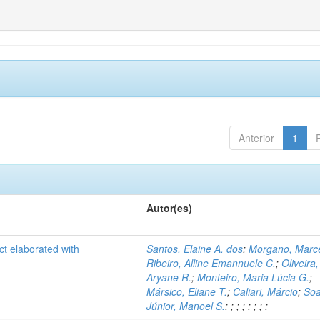
Anterior
1
Autor(es)
ct elaborated with
Santos, Elaine A. dos
;
Morgano, Marce
Ribeiro, Alline Emannuele C.
;
Oliveira,
Aryane R.
;
Monteiro, Maria Lúcia G.
;
Mársico, Eliane T.
;
Caliari, Márcio
;
Soa
Júnior, Manoel S.
;
;
;
;
;
;
;
;