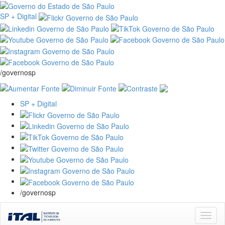
SP + Digital
/governosp
SP + Digital
/governosp
Skip
navigation