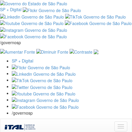
SP + Digital
/governosp
SP + Digital
/governosp
Skip
navigation