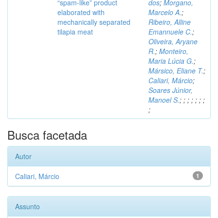
“spam-like” product
dos
;
Morgano,
elaborated with
Marcelo A.
;
mechanically separated
Ribeiro, Alline
tilapia meat
Emannuele C.
;
Oliveira, Aryane
R.
;
Monteiro,
Maria Lúcia G.
;
Mársico, Eliane T.
;
Caliari, Márcio
;
Soares Júnior,
Manoel S.
;
;
;
;
;
;
;
;
Busca facetada
Autor
Caliari, Márcio
1
Assunto