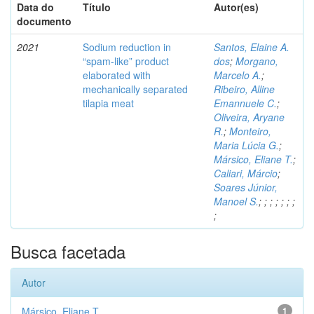
Data do
Título
Autor(es)
documento
2021
Sodium reduction in
Santos, Elaine A.
“spam-like” product
dos
;
Morgano,
elaborated with
Marcelo A.
;
mechanically separated
Ribeiro, Alline
tilapia meat
Emannuele C.
;
Oliveira, Aryane
R.
;
Monteiro,
Maria Lúcia G.
;
Mársico, Eliane T.
;
Caliari, Márcio
;
Soares Júnior,
Manoel S.
;
;
;
;
;
;
;
;
Busca facetada
Autor
Mársico, Eliane T.
1