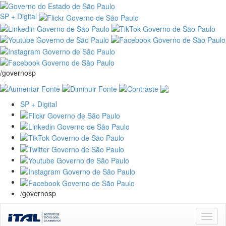
SP + Digital
/governosp
SP + Digital
/governosp
Skip
navigation