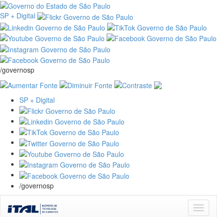
SP + Digital
/governosp
SP + Digital
/governosp
Skip
navigation