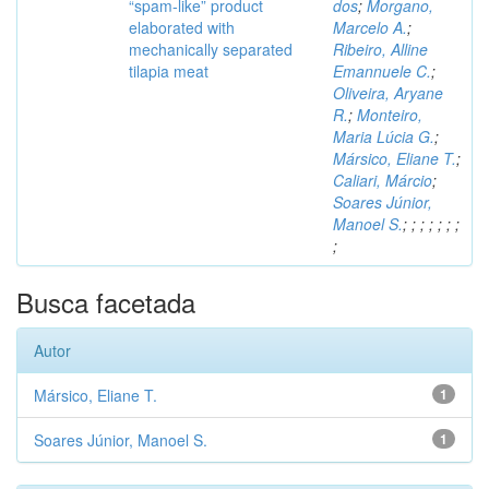
“spam-like” product
dos
;
Morgano,
elaborated with
Marcelo A.
;
mechanically separated
Ribeiro, Alline
tilapia meat
Emannuele C.
;
Oliveira, Aryane
R.
;
Monteiro,
Maria Lúcia G.
;
Mársico, Eliane T.
;
Caliari, Márcio
;
Soares Júnior,
Manoel S.
;
;
;
;
;
;
;
;
Busca facetada
Autor
Mársico, Eliane T.
1
Soares Júnior, Manoel S.
1