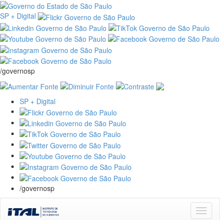
SP + Digital
/governosp
SP + Digital
/governosp
Skip
navigation