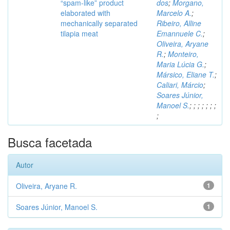
“spam-like” product
dos
;
Morgano,
elaborated with
Marcelo A.
;
mechanically separated
Ribeiro, Alline
tilapia meat
Emannuele C.
;
Oliveira, Aryane
R.
;
Monteiro,
Maria Lúcia G.
;
Mársico, Eliane T.
;
Caliari, Márcio
;
Soares Júnior,
Manoel S.
;
;
;
;
;
;
;
;
Busca facetada
Autor
Oliveira, Aryane R.
1
Soares Júnior, Manoel S.
1