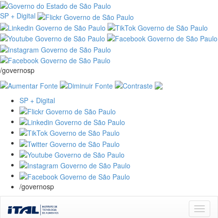
SP + Digital
/governosp
SP + Digital
/governosp
Skip
navigation