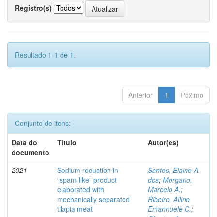
Registro(s)
Resultado 1-1 de 1.
Anterior
1
Póximo
Conjunto de itens:
Data do
Título
Autor(es)
documento
2021
Sodium reduction in
Santos, Elaine A.
“spam-like” product
dos
;
Morgano,
elaborated with
Marcelo A.
;
mechanically separated
Ribeiro, Alline
tilapia meat
Emannuele C.
;