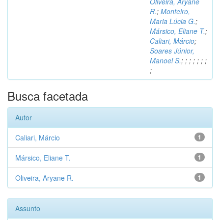
Oliveira, Aryane
R.
;
Monteiro,
Maria Lúcia G.
;
Mársico, Eliane T.
;
Caliari, Márcio
;
Soares Júnior,
Manoel S.
;
;
;
;
;
;
;
;
Busca facetada
Autor
Caliari, Márcio
1
Mársico, Eliane T.
1
Oliveira, Aryane R.
1
Assunto