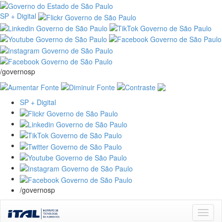
SP + Digital
/governosp
SP + Digital
/governosp
Skip
navigation