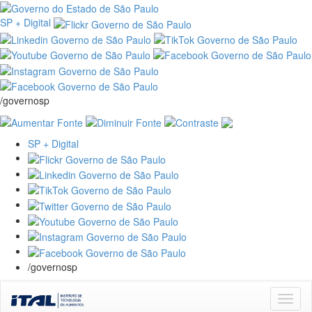
SP + Digital
/governosp
SP + Digital
/governosp
Skip
navigation