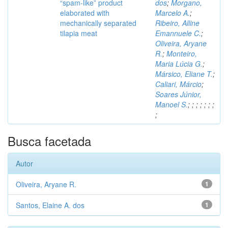
“spam-like” product
dos
;
Morgano,
elaborated with
Marcelo A.
;
mechanically separated
Ribeiro, Alline
tilapia meat
Emannuele C.
;
Oliveira, Aryane
R.
;
Monteiro,
Maria Lúcia G.
;
Mársico, Eliane T.
;
Caliari, Márcio
;
Soares Júnior,
Manoel S.
;
;
;
;
;
;
;
;
Busca facetada
Autor
Oliveira, Aryane R.
1
Santos, Elaine A. dos
1