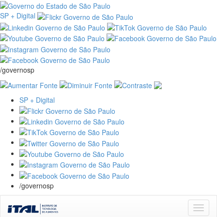
SP + Digital
/governosp
SP + Digital
/governosp
Skip
navigation