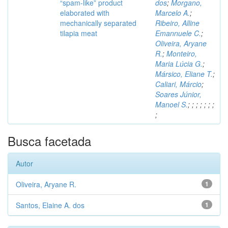
“spam-like” product
dos
;
Morgano,
elaborated with
Marcelo A.
;
mechanically separated
Ribeiro, Alline
tilapia meat
Emannuele C.
;
Oliveira, Aryane
R.
;
Monteiro,
Maria Lúcia G.
;
Mársico, Eliane T.
;
Caliari, Márcio
;
Soares Júnior,
Manoel S.
;
;
;
;
;
;
;
;
Busca facetada
Autor
Oliveira, Aryane R.
1
Santos, Elaine A. dos
1