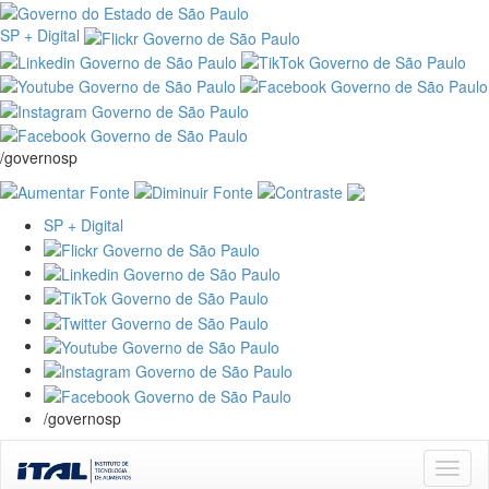
SP + Digital
/governosp
SP + Digital
/governosp
Skip
navigation