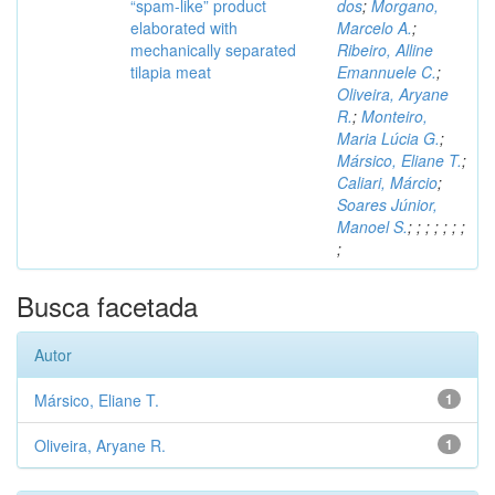
“spam-like” product
dos
;
Morgano,
elaborated with
Marcelo A.
;
mechanically separated
Ribeiro, Alline
tilapia meat
Emannuele C.
;
Oliveira, Aryane
R.
;
Monteiro,
Maria Lúcia G.
;
Mársico, Eliane T.
;
Caliari, Márcio
;
Soares Júnior,
Manoel S.
;
;
;
;
;
;
;
;
Busca facetada
Autor
Mársico, Eliane T.
1
Oliveira, Aryane R.
1