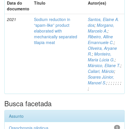
Data do
Título
Autor(es)
documento
2021
Sodium reduction in
Santos, Elaine A.
“spam-like” product
dos
;
Morgano,
elaborated with
Marcelo A.
;
mechanically separated
Ribeiro, Alline
tilapia meat
Emannuele C.
;
Oliveira, Aryane
R.
;
Monteiro,
Maria Lúcia G.
;
Mársico, Eliane T.
;
Caliari, Márcio
;
Soares Júnior,
Manoel S.
;
;
;
;
;
;
;
;
Busca facetada
Assunto
Oreochromis niloticus
1