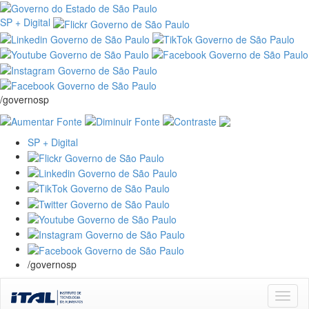
SP + Digital
/governosp
SP + Digital
/governosp
Skip
navigation