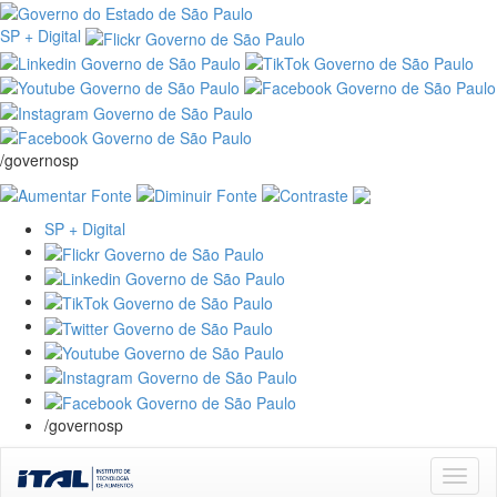
SP + Digital
/governosp
SP + Digital
/governosp
Skip
navigation