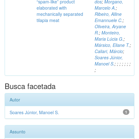
“spam-like” product
dos
;
Morgano,
elaborated with
Marcelo A.
;
mechanically separated
Ribeiro, Alline
tilapia meat
Emannuele C.
;
Oliveira, Aryane
R.
;
Monteiro,
Maria Lúcia G.
;
Mársico, Eliane T.
;
Caliari, Márcio
;
Soares Júnior,
Manoel S.
;
;
;
;
;
;
;
;
Busca facetada
Autor
Soares Júnior, Manoel S.
1
Assunto