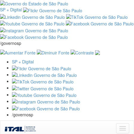
SP + Digital
/governosp
SP + Digital
/governosp
Skip
navigation