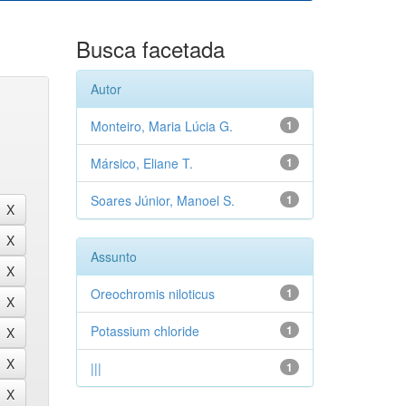
Busca facetada
Autor
Monteiro, Maria Lúcia G.
1
Mársico, Eliane T.
1
Soares Júnior, Manoel S.
1
Assunto
Oreochromis niloticus
1
Potassium chloride
1
|||
1