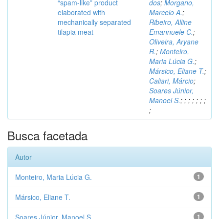
“spam-like” product
dos
;
Morgano,
elaborated with
Marcelo A.
;
mechanically separated
Ribeiro, Alline
tilapia meat
Emannuele C.
;
Oliveira, Aryane
R.
;
Monteiro,
Maria Lúcia G.
;
Mársico, Eliane T.
;
Caliari, Márcio
;
Soares Júnior,
Manoel S.
;
;
;
;
;
;
;
;
Busca facetada
Autor
Monteiro, Maria Lúcia G.
1
Mársico, Eliane T.
1
Soares Júnior, Manoel S.
1