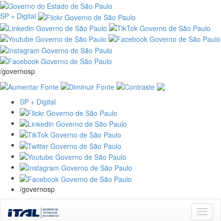
SP + Digital
/governosp
SP + Digital
/governosp
Skip
navigation