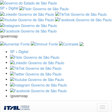
SP + Digital
/governosp
SP + Digital
/governosp
Skip
navigation