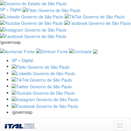
SP + Digital
/governosp
SP + Digital
/governosp
Skip
navigation