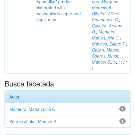
“spam-like” product
dos
;
Morgano,
elaborated with
Marcelo A.
;
mechanically separated
Ribeiro, Alline
tilapia meat
Emannuele C.
;
Oliveira, Aryane
R.
;
Monteiro,
Maria Lúcia G.
;
Mársico, Eliane T.
;
Caliari, Márcio
;
Soares Júnior,
Manoel S.
;
;
;
;
;
;
;
;
Busca facetada
Autor
Monteiro, Maria Lúcia G.
1
Soares Júnior, Manoel S.
1