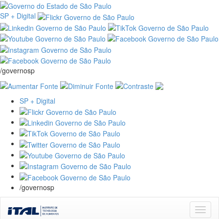
SP + Digital
/governosp
SP + Digital
/governosp
Skip
navigation