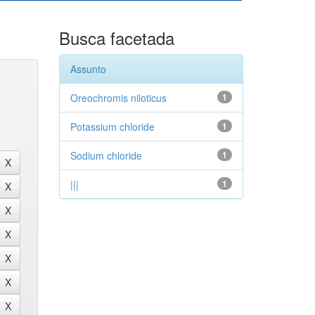
Busca facetada
Assunto
Oreochromis niloticus
1
Potassium chloride
1
Sodium chloride
1
|||
1