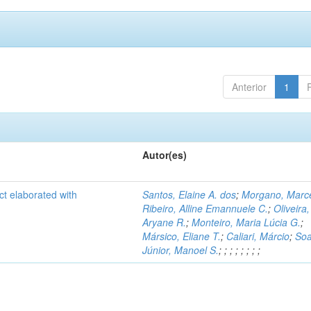
Anterior
1
Autor(es)
ct elaborated with
Santos, Elaine A. dos
;
Morgano, Marce
Ribeiro, Alline Emannuele C.
;
Oliveira,
Aryane R.
;
Monteiro, Maria Lúcia G.
;
Mársico, Eliane T.
;
Caliari, Márcio
;
Soa
Júnior, Manoel S.
;
;
;
;
;
;
;
;