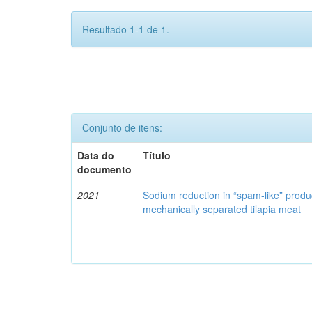
Resultado 1-1 de 1.
Conjunto de itens:
Data do
Título
documento
2021
Sodium reduction in “spam-like” produ
mechanically separated tilapia meat