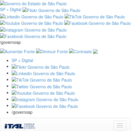
SP + Digital
/governosp
SP + Digital
/governosp
Skip
navigation