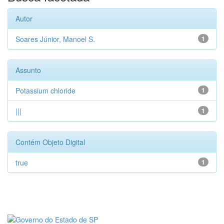
Autor
Soares Júnior, Manoel S.
1
Assunto
Potassium chloride
1
|||
1
Contém Objeto Digital
true
1