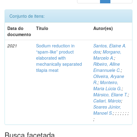
Conjunto de itens:
Data do
Título
Autor(es)
documento
2021
Sodium reduction in
Santos, Elaine A.
“spam-like” product
dos
;
Morgano,
elaborated with
Marcelo A.
;
mechanically separated
Ribeiro, Alline
tilapia meat
Emannuele C.
;
Oliveira, Aryane
R.
;
Monteiro,
Maria Lúcia G.
;
Mársico, Eliane T.
;
Caliari, Márcio
;
Soares Júnior,
Manoel S.
;
;
;
;
;
;
;
;
Busca facetada