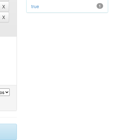
true
1