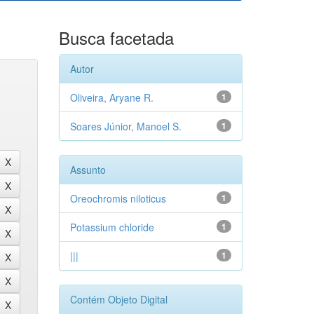
Busca facetada
Autor
Oliveira, Aryane R.
1
Soares Júnior, Manoel S.
1
Assunto
Oreochromis niloticus
1
Potassium chloride
1
|||
1
Contém Objeto Digital