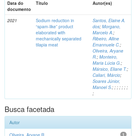
Data do
Título
Autor(es)
documento
2021
Sodium reduction in
Santos, Elaine A.
“spam-like” product
dos
;
Morgano,
elaborated with
Marcelo A.
;
mechanically separated
Ribeiro, Alline
tilapia meat
Emannuele C.
;
Oliveira, Aryane
R.
;
Monteiro,
Maria Lúcia G.
;
Mársico, Eliane T.
;
Caliari, Márcio
;
Soares Júnior,
Manoel S.
;
;
;
;
;
;
;
;
Busca facetada
Autor
Oliveira, Aryane R.
1