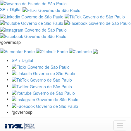
SP + Digital
/governosp
SP + Digital
/governosp
Skip
navigation