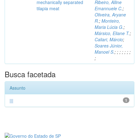
mechanically separated
Ribeiro, Alline
tilapia meat
Emannuele C.
;
Oliveira, Aryane
R.
;
Monteiro,
Maria Lúcia G.
;
Mársico, Eliane T.
;
Caliari, Márcio
;
Soares Júnior,
Manoel S.
;
;
;
;
;
;
;
;
Busca facetada
Assunto
|||
1