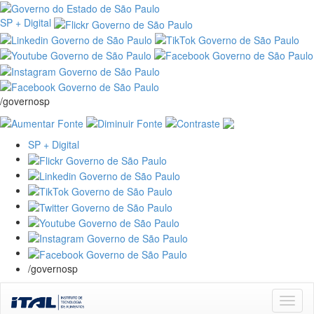
SP + Digital
/governosp
SP + Digital
/governosp
Skip
navigation