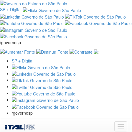
SP + Digital
/governosp
SP + Digital
/governosp
Skip
navigation