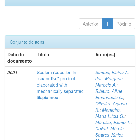
Anterior
1
Póximo
Conjunto de itens:
Data do
Título
Autor(es)
documento
2021
Sodium reduction in
Santos, Elaine A.
“spam-like” product
dos
;
Morgano,
elaborated with
Marcelo A.
;
mechanically separated
Ribeiro, Alline
tilapia meat
Emannuele C.
;
Oliveira, Aryane
R.
;
Monteiro,
Maria Lúcia G.
;
Mársico, Eliane T.
;
Caliari, Márcio
;
Soares Júnior,