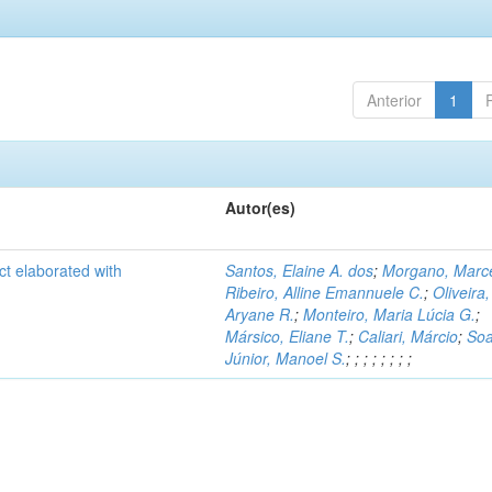
Anterior
1
Autor(es)
ct elaborated with
Santos, Elaine A. dos
;
Morgano, Marce
Ribeiro, Alline Emannuele C.
;
Oliveira,
Aryane R.
;
Monteiro, Maria Lúcia G.
;
Mársico, Eliane T.
;
Caliari, Márcio
;
Soa
Júnior, Manoel S.
;
;
;
;
;
;
;
;