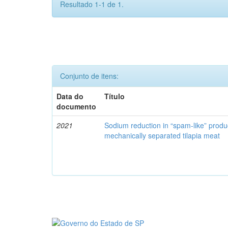
Resultado 1-1 de 1.
Conjunto de itens:
Data do
Título
documento
2021
Sodium reduction in “spam-like” produ
mechanically separated tilapia meat