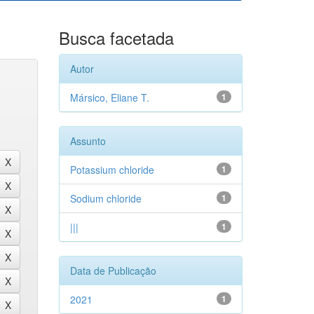
Busca facetada
Autor
Mársico, Eliane T.
1
Assunto
Potassium chloride
1
Sodium chloride
1
|||
1
Data de Publicação
2021
1