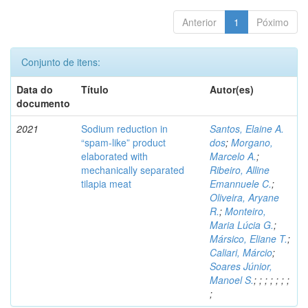
Anterior
1
Póximo
Conjunto de itens:
Data do
Título
Autor(es)
documento
2021
Sodium reduction in
Santos, Elaine A.
“spam-like” product
dos
;
Morgano,
elaborated with
Marcelo A.
;
mechanically separated
Ribeiro, Alline
tilapia meat
Emannuele C.
;
Oliveira, Aryane
R.
;
Monteiro,
Maria Lúcia G.
;
Mársico, Eliane T.
;
Caliari, Márcio
;
Soares Júnior,
Manoel S.
;
;
;
;
;
;
;
;