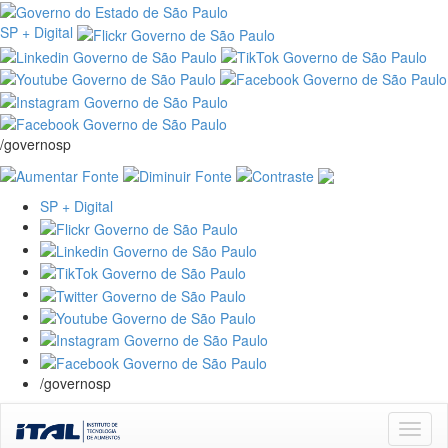
SP + Digital
/governosp
SP + Digital
/governosp
Skip
navigation