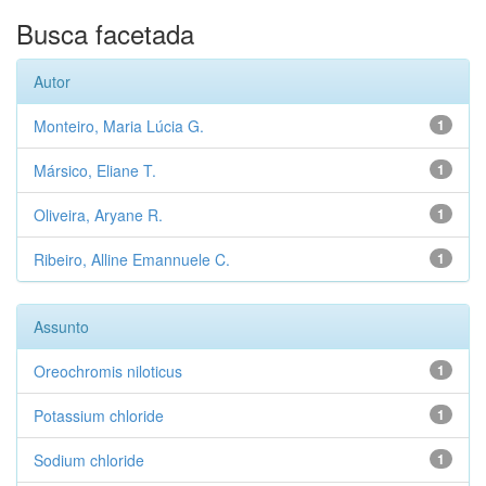
Busca facetada
Autor
Monteiro, Maria Lúcia G.
1
Mársico, Eliane T.
1
Oliveira, Aryane R.
1
Ribeiro, Alline Emannuele C.
1
Assunto
Oreochromis niloticus
1
Potassium chloride
1
Sodium chloride
1