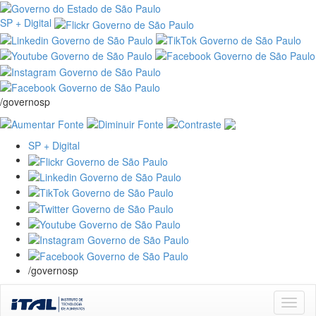
SP + Digital
/governosp
SP + Digital
/governosp
Skip
navigation