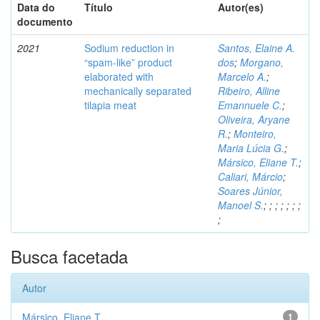
Data do
Título
Autor(es)
documento
2021
Sodium reduction in
Santos, Elaine A.
“spam-like” product
dos
;
Morgano,
elaborated with
Marcelo A.
;
mechanically separated
Ribeiro, Alline
tilapia meat
Emannuele C.
;
Oliveira, Aryane
R.
;
Monteiro,
Maria Lúcia G.
;
Mársico, Eliane T.
;
Caliari, Márcio
;
Soares Júnior,
Manoel S.
;
;
;
;
;
;
;
;
Busca facetada
Autor
Mársico, Eliane T.
1