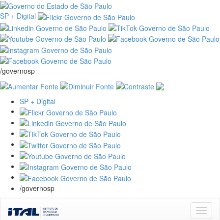
SP + Digital
/governosp
SP + Digital
/governosp
Skip
navigation