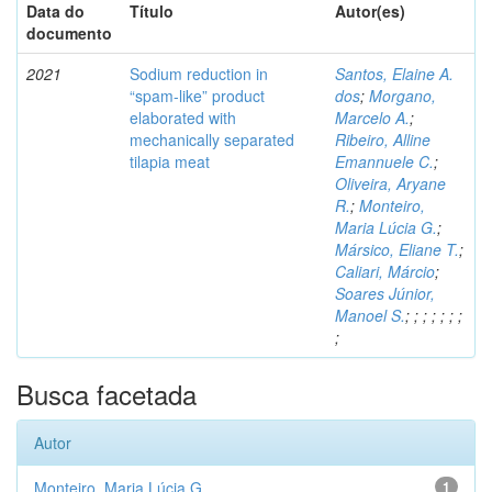
Data do
Título
Autor(es)
documento
2021
Sodium reduction in
Santos, Elaine A.
“spam-like” product
dos
;
Morgano,
elaborated with
Marcelo A.
;
mechanically separated
Ribeiro, Alline
tilapia meat
Emannuele C.
;
Oliveira, Aryane
R.
;
Monteiro,
Maria Lúcia G.
;
Mársico, Eliane T.
;
Caliari, Márcio
;
Soares Júnior,
Manoel S.
;
;
;
;
;
;
;
;
Busca facetada
Autor
Monteiro, Maria Lúcia G.
1