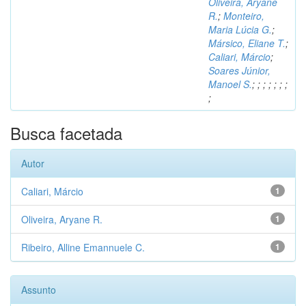
Oliveira, Aryane
R.
;
Monteiro,
Maria Lúcia G.
;
Mársico, Eliane T.
;
Caliari, Márcio
;
Soares Júnior,
Manoel S.
;
;
;
;
;
;
;
;
Busca facetada
Autor
Caliari, Márcio
1
Oliveira, Aryane R.
1
Ribeiro, Alline Emannuele C.
1
Assunto