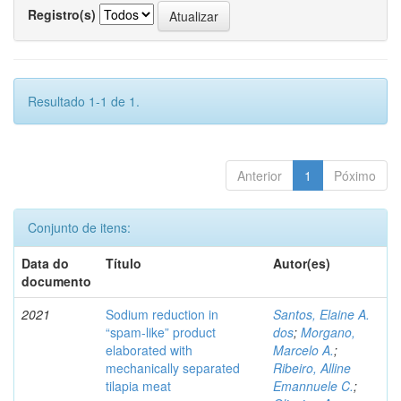
Registro(s)
Resultado 1-1 de 1.
Anterior
1
Póximo
Conjunto de itens:
Data do
Título
Autor(es)
documento
2021
Sodium reduction in
Santos, Elaine A.
“spam-like” product
dos
;
Morgano,
elaborated with
Marcelo A.
;
mechanically separated
Ribeiro, Alline
tilapia meat
Emannuele C.
;