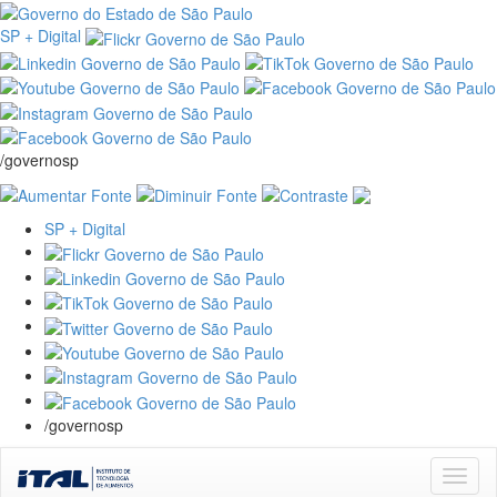
SP + Digital
/governosp
SP + Digital
/governosp
Skip
navigation