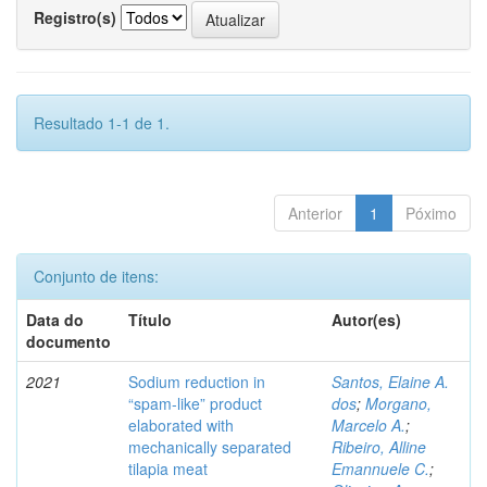
Registro(s)
Resultado 1-1 de 1.
Anterior
1
Póximo
Conjunto de itens:
Data do
Título
Autor(es)
documento
2021
Sodium reduction in
Santos, Elaine A.
“spam-like” product
dos
;
Morgano,
elaborated with
Marcelo A.
;
mechanically separated
Ribeiro, Alline
tilapia meat
Emannuele C.
;