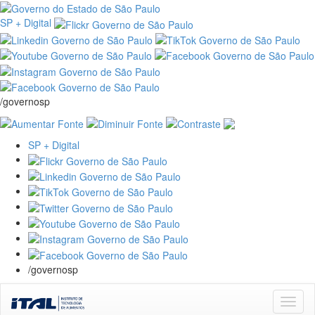
SP + Digital
/governosp
SP + Digital
/governosp
Skip
navigation