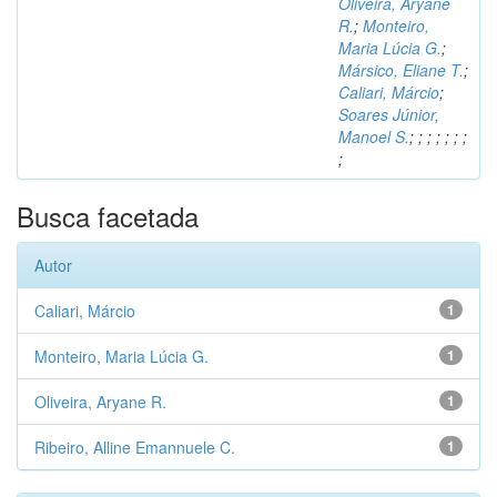
Oliveira, Aryane
R.
;
Monteiro,
Maria Lúcia G.
;
Mársico, Eliane T.
;
Caliari, Márcio
;
Soares Júnior,
Manoel S.
;
;
;
;
;
;
;
;
Busca facetada
Autor
Caliari, Márcio
1
Monteiro, Maria Lúcia G.
1
Oliveira, Aryane R.
1
Ribeiro, Alline Emannuele C.
1