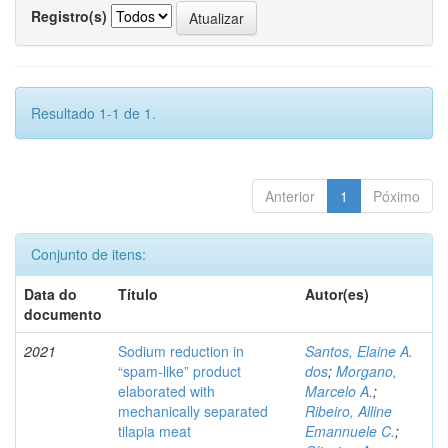
Registro(s)
Resultado 1-1 de 1.
Anterior
1
Póximo
Conjunto de itens:
Data do
Título
Autor(es)
documento
2021
Sodium reduction in
Santos, Elaine A.
“spam-like” product
dos
;
Morgano,
elaborated with
Marcelo A.
;
mechanically separated
Ribeiro, Alline
tilapia meat
Emannuele C.
;