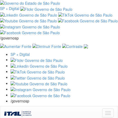
SP + Digital
/governosp
SP + Digital
/governosp
Skip
navigation