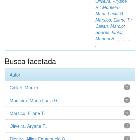
Oliveira, Aryane
R.
;
Monteiro,
Maria Lúcia G.
;
Mársico, Eliane T.
;
Caliari, Márcio
;
Soares Júnior,
Manoel S.
;
;
;
;
;
;
;
;
Busca facetada
Autor
Caliari, Márcio
1
Monteiro, Maria Lúcia G.
1
Mársico, Eliane T.
1
Oliveira, Aryane R.
1
Ribeiro, Alline Emannuele C.
1