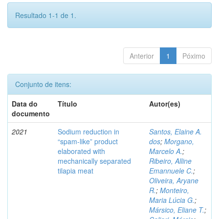
Resultado 1-1 de 1.
Anterior
1
Póximo
Conjunto de itens:
Data do
Título
Autor(es)
documento
2021
Sodium reduction in
Santos, Elaine A.
“spam-like” product
dos
;
Morgano,
elaborated with
Marcelo A.
;
mechanically separated
Ribeiro, Alline
tilapia meat
Emannuele C.
;
Oliveira, Aryane
R.
;
Monteiro,
Maria Lúcia G.
;
Mársico, Eliane T.
;