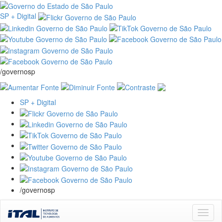
SP + Digital
/governosp
SP + Digital
/governosp
Skip
navigation