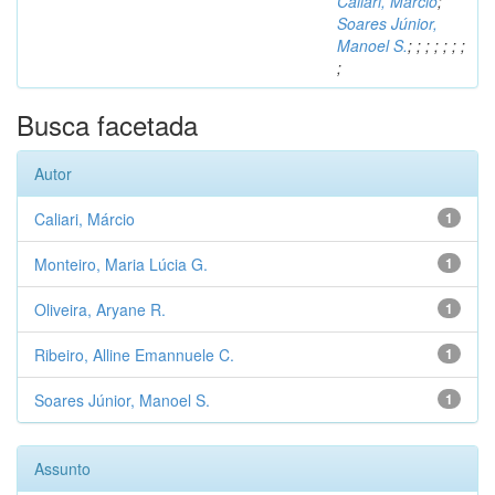
Caliari, Márcio
;
Soares Júnior,
Manoel S.
;
;
;
;
;
;
;
;
Busca facetada
Autor
Caliari, Márcio
1
Monteiro, Maria Lúcia G.
1
Oliveira, Aryane R.
1
Ribeiro, Alline Emannuele C.
1
Soares Júnior, Manoel S.
1
Assunto