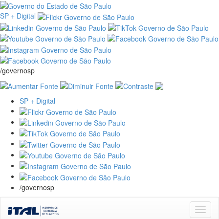
SP + Digital
/governosp
SP + Digital
/governosp
Skip
navigation