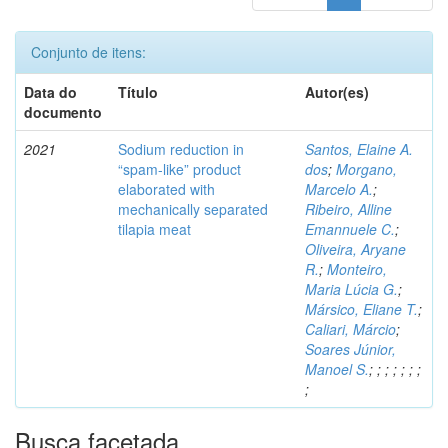
Conjunto de itens:
Data do
Título
Autor(es)
documento
2021
Sodium reduction in
Santos, Elaine A.
“spam-like” product
dos
;
Morgano,
elaborated with
Marcelo A.
;
mechanically separated
Ribeiro, Alline
tilapia meat
Emannuele C.
;
Oliveira, Aryane
R.
;
Monteiro,
Maria Lúcia G.
;
Mársico, Eliane T.
;
Caliari, Márcio
;
Soares Júnior,
Manoel S.
;
;
;
;
;
;
;
;
Busca facetada