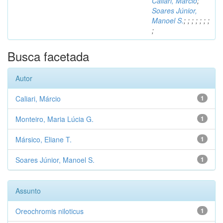
Caliari, Márcio
;
Soares Júnior,
Manoel S.
;
;
;
;
;
;
;
;
Busca facetada
Autor
Caliari, Márcio
1
Monteiro, Maria Lúcia G.
1
Mársico, Eliane T.
1
Soares Júnior, Manoel S.
1
Assunto
Oreochromis niloticus
1