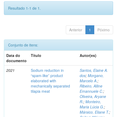
Resultado 1-1 de 1.
Anterior
1
Póximo
Conjunto de itens:
Data do
Título
Autor(es)
documento
2021
Sodium reduction in
Santos, Elaine A.
“spam-like” product
dos
;
Morgano,
elaborated with
Marcelo A.
;
mechanically separated
Ribeiro, Alline
tilapia meat
Emannuele C.
;
Oliveira, Aryane
R.
;
Monteiro,
Maria Lúcia G.
;
Mársico, Eliane T.
;