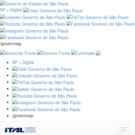
SP + Digital
/governosp
SP + Digital
/governosp
Skip
navigation