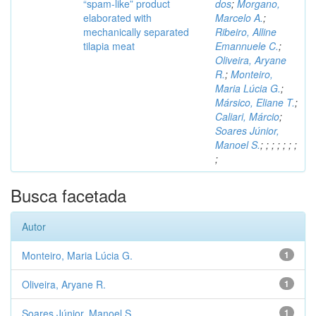
“spam-like” product
dos
;
Morgano,
elaborated with
Marcelo A.
;
mechanically separated
Ribeiro, Alline
tilapia meat
Emannuele C.
;
Oliveira, Aryane
R.
;
Monteiro,
Maria Lúcia G.
;
Mársico, Eliane T.
;
Caliari, Márcio
;
Soares Júnior,
Manoel S.
;
;
;
;
;
;
;
;
Busca facetada
Autor
Monteiro, Maria Lúcia G.
1
Oliveira, Aryane R.
1
Soares Júnior, Manoel S.
1