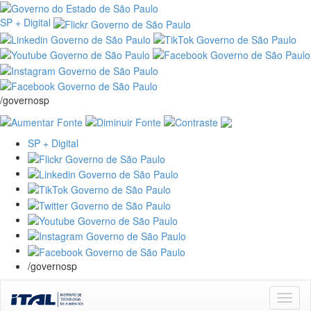
SP + Digital
/governosp
SP + Digital
/governosp
Skip
navigation