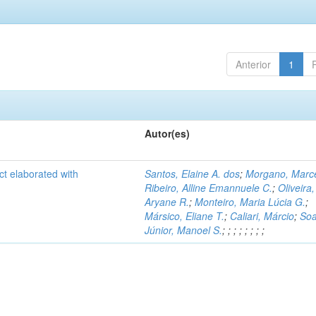
Anterior
1
Autor(es)
ct elaborated with
Santos, Elaine A. dos
;
Morgano, Marce
Ribeiro, Alline Emannuele C.
;
Oliveira,
Aryane R.
;
Monteiro, Maria Lúcia G.
;
Mársico, Eliane T.
;
Caliari, Márcio
;
Soa
Júnior, Manoel S.
;
;
;
;
;
;
;
;