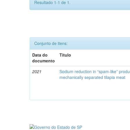
Resultado 1-1 de 1.
Conjunto de itens:
Data do
Título
documento
2021
Sodium reduction in “spam-like” produ
mechanically separated tilapia meat