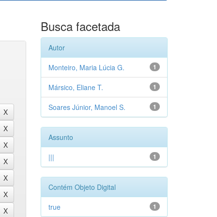
Busca facetada
Autor
Monteiro, Maria Lúcia G.
1
Mársico, Eliane T.
1
Soares Júnior, Manoel S.
1
Assunto
|||
1
Contém Objeto Digital
true
1