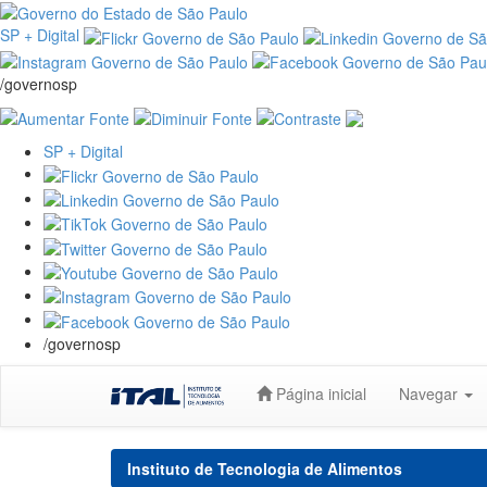
SP + Digital
/governosp
SP + Digital
/governosp
Skip
Página inicial
Navegar
navigation
Instituto de Tecnologia de Alimentos