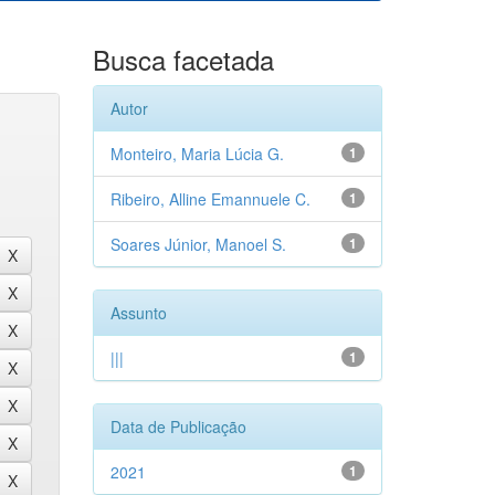
Busca facetada
Autor
Monteiro, Maria Lúcia G.
1
Ribeiro, Alline Emannuele C.
1
Soares Júnior, Manoel S.
1
Assunto
|||
1
Data de Publicação
2021
1