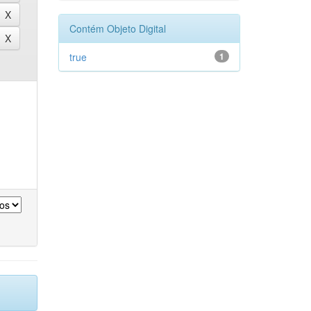
Contém Objeto Digital
true
1