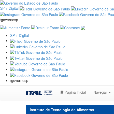
SP + Digital
/governosp
SP + Digital
/governosp
Skip
Página inicial
Navegar
navigation
Instituto de Tecnologia de Alimentos