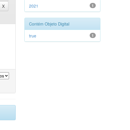
2021
1
Contém Objeto Digital
true
1