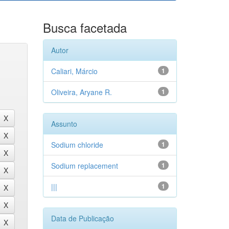
Busca facetada
Autor
Caliari, Márcio
1
Oliveira, Aryane R.
1
Assunto
Sodium chloride
1
Sodium replacement
1
|||
1
Data de Publicação