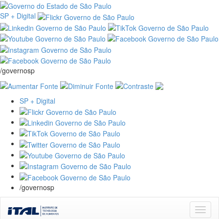
SP + Digital
/governosp
SP + Digital
/governosp
Skip
navigation