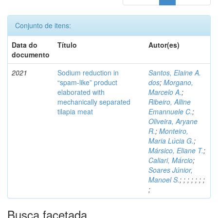
Conjunto de itens:
Data do
Título
Autor(es)
documento
2021
Sodium reduction in
Santos, Elaine A.
“spam-like” product
dos
;
Morgano,
elaborated with
Marcelo A.
;
mechanically separated
Ribeiro, Alline
tilapia meat
Emannuele C.
;
Oliveira, Aryane
R.
;
Monteiro,
Maria Lúcia G.
;
Mársico, Eliane T.
;
Caliari, Márcio
;
Soares Júnior,
Manoel S.
;
;
;
;
;
;
;
;
Busca facetada