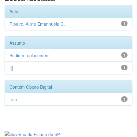
Autor
Ribeiro, Alline Emannuele C.
1
Assunto
Sodium replacement
1
|||
1
Contém Objeto Digital
true
1