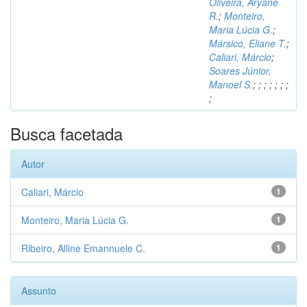
Oliveira, Aryane
R.
;
Monteiro,
Maria Lúcia G.
;
Mársico, Eliane T.
;
Caliari, Márcio
;
Soares Júnior,
Manoel S.
;
;
;
;
;
;
;
;
Busca facetada
Autor
Caliari, Márcio
1
Monteiro, Maria Lúcia G.
1
Ribeiro, Alline Emannuele C.
1
Assunto