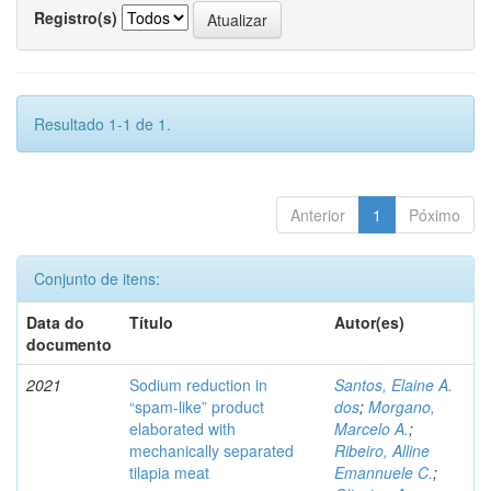
Registro(s)
Resultado 1-1 de 1.
Anterior
1
Póximo
Conjunto de itens:
Data do
Título
Autor(es)
documento
2021
Sodium reduction in
Santos, Elaine A.
“spam-like” product
dos
;
Morgano,
elaborated with
Marcelo A.
;
mechanically separated
Ribeiro, Alline
tilapia meat
Emannuele C.
;