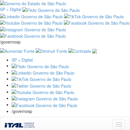
SP + Digital
/governosp
SP + Digital
/governosp
Skip
navigation