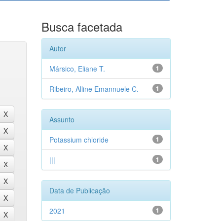
Busca facetada
Autor
Mársico, Eliane T.
1
Ribeiro, Alline Emannuele C.
1
Assunto
Potassium chloride
1
|||
1
Data de Publicação
2021
1