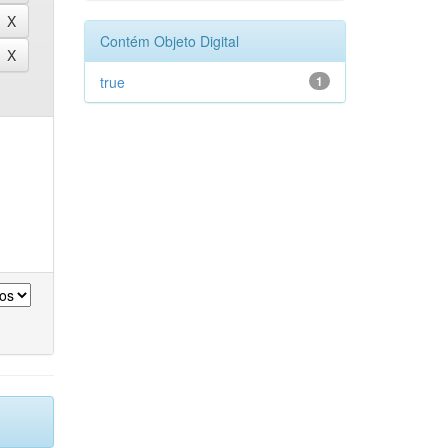
Contém Objeto Digital
true
1