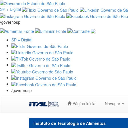
SP + Digital
/governosp
SP + Digital
/governosp
Skip
Página inicial
Navegar
navigation
Instituto de Tecnologia de Alimentos