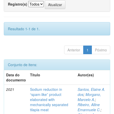
Registro(s)
Resultado 1-1 de 1.
Anterior
1
Póximo
Conjunto de itens:
Data do
Título
Autor(es)
documento
2021
Sodium reduction in
Santos, Elaine A.
“spam-like” product
dos
;
Morgano,
elaborated with
Marcelo A.
;
mechanically separated
Ribeiro, Alline
tilapia meat
Emannuele C.
;