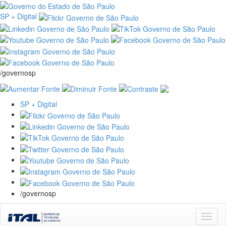
SP + Digital
/governosp
SP + Digital
/governosp
Skip
navigation