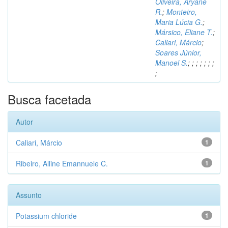
Oliveira, Aryane
R.
;
Monteiro,
Maria Lúcia G.
;
Mársico, Eliane T.
;
Caliari, Márcio
;
Soares Júnior,
Manoel S.
;
;
;
;
;
;
;
;
Busca facetada
Autor
Caliari, Márcio
1
Ribeiro, Alline Emannuele C.
1
Assunto
Potassium chloride
1