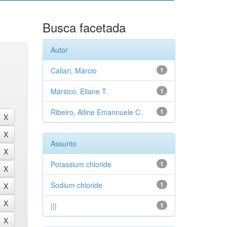
Busca facetada
Autor
Caliari, Márcio
1
Mársico, Eliane T.
1
Ribeiro, Alline Emannuele C.
1
Assunto
Potassium chloride
1
Sodium chloride
1
|||
1