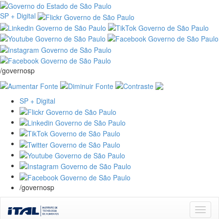
SP + Digital
/governosp
SP + Digital
/governosp
Skip
navigation