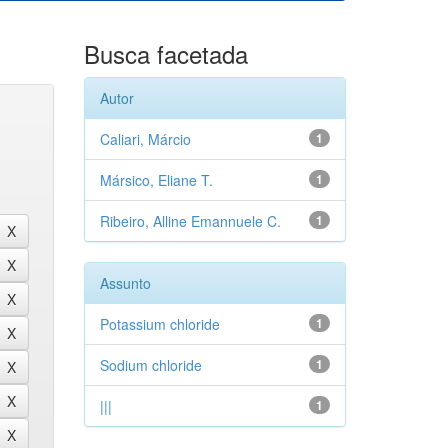
Busca facetada
Autor
Caliari, Márcio
1
Mársico, Eliane T.
1
Ribeiro, Alline Emannuele C.
1
Assunto
Potassium chloride
1
Sodium chloride
1
|||
1